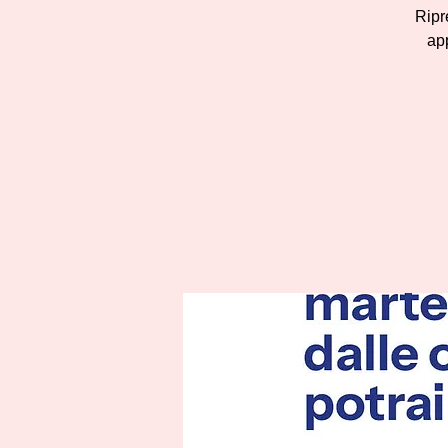
Ripre
ap