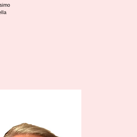
ossimo
lla