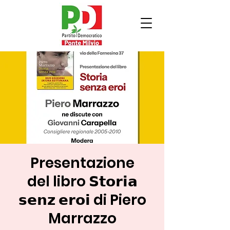
Presentazione
del libro 𝗦𝘁𝗼𝗿𝗶𝗮
𝘀𝗲𝗻𝘇 𝗲𝗿𝗼𝗶 di Piero
Marrazzo