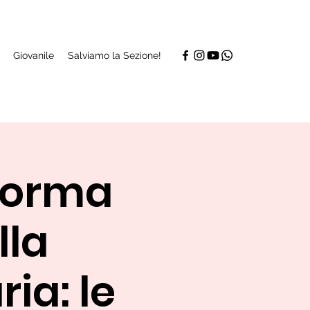
Giovanile
Salviamo la Sezione!
iforma
lla
ia: le