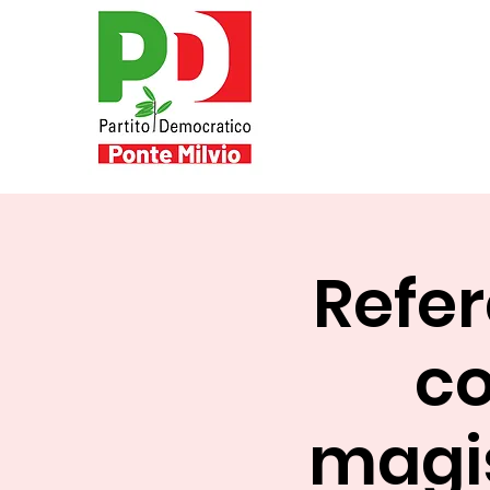
Refer
co
magis