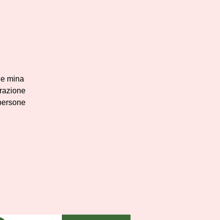
he mina
arazione
 persone