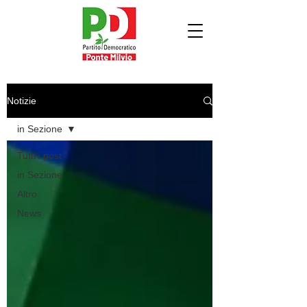
Notizie
in Sezione
Tutti i post
in Sezione
Altro
News