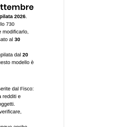
settembre
pilata 2026
. 
llo 730 
e modificarlo, 
ato al 
30 
pilata dal 
20 
uesto modello è 
erite dal Fisco: 
a redditi e 
ggetti. 
erificare, 