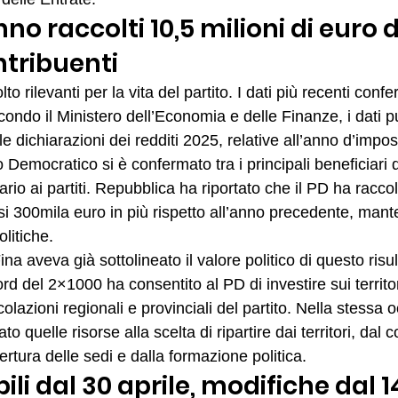
no raccolti 10,5 milioni di euro 
tribuenti
lto rilevanti per la vita del partito. I dati più recenti confer
ndo il Ministero dell’Economia e delle Finanze, i dati pu
le dichiarazioni dei redditi 2025, relative all’anno d’impo
o Democratico si è confermato tra i principali beneficiari d
rio ai partiti. Repubblica ha riportato che il PD ha raccol
si 300mila euro in più rispetto all’anno precedente, mant
olitiche.
ina aveva già sottolineato il valore politico di questo risul
rd del 2×1000 ha consentito al PD di investire sui territor
icolazioni regionali e provinciali del partito. Nella stessa 
o quelle risorse alla scelta di ripartire dai territori, dal
ertura delle sedi e dalla formazione politica.
ili dal 30 aprile, modifiche dal 1