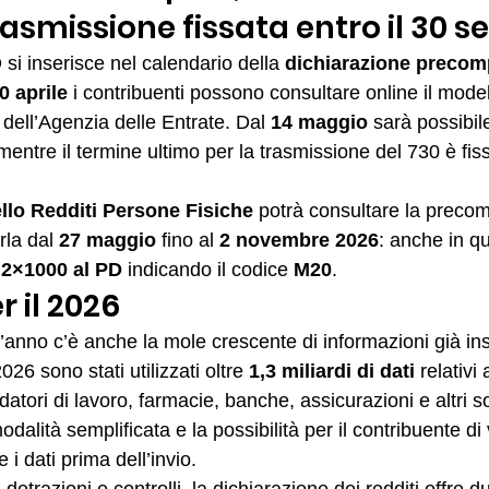
asmissione fissata entro il 30 
i inserisce nel calendario della 
dichiarazione precom
0 aprile
 i contribuenti possono consultare online il mode
 dell’Agenzia delle Entrate. Dal 
14 maggio
 sarà possibil
 mentre il termine ultimo per la trasmissione del 730 è fiss
lo Redditi Persone Fisiche
 potrà consultare la precom
rla dal 
27 maggio
 fino al 
2 novembre 2026
: anche in q
 
2×1000 al PD
 indicando il codice 
M20
.
r il 2026
t’anno c’è anche la mole crescente di informazioni già ins
26 sono stati utilizzati oltre 
1,3 miliardi di dati
 relativi 
atori di lavoro, farmacie, banche, assicurazioni e altri so
dalità semplificata e la possibilità per il contribuente di v
 i dati prima dell’invio.