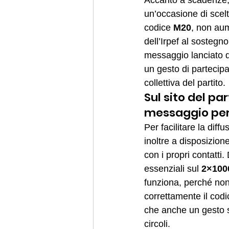
Accanto a scadenze, d
un’occasione di scelta
codice 
M20
, non au
dell’Irpef al sostegno 
messaggio lanciato d
un gesto di partecipa
collettiva del partito.
Sul sito del pa
messaggio per 
Per facilitare la dif
inoltre a disposizio
con i propri contatti
essenziali sul 
2×100
funziona, perché non 
correttamente il codi
che anche un gesto se
circoli.