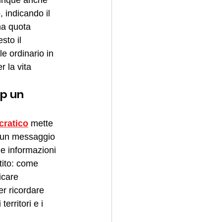
dunque anche 
o
, indicando il 
na quota 
sto il 
e ordinario in 
 la vita 
p un 
cratico
 mette 
 un messaggio 
le informazioni 
tito: come 
icare 
er ricordare 
erritori e i 