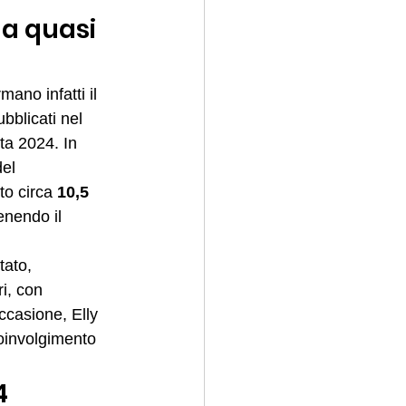
da quasi 
mano infatti il 
bblicati nel 
sta 2024. In 
el 
to circa 
10,5 
enendo il 
tato, 
i, con 
occasione, Elly 
 coinvolgimento 
4 