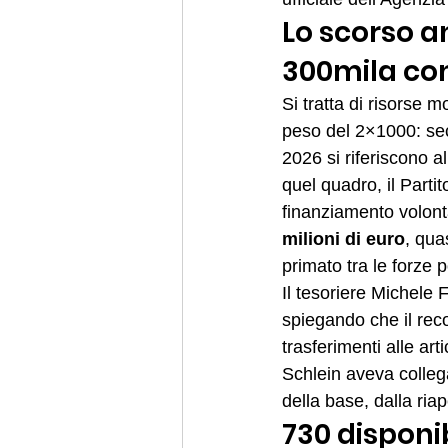
Lo scorso an
300mila con
Si tratta di risorse mo
peso del 2×1000: seco
2026 si riferiscono al
quel quadro, il Partit
finanziamento volonta
milioni di euro
, qua
primato tra le forze p
Il tesoriere Michele F
spiegando che il reco
trasferimenti alle art
Schlein aveva collegat
della base, dalla riap
730 disponib