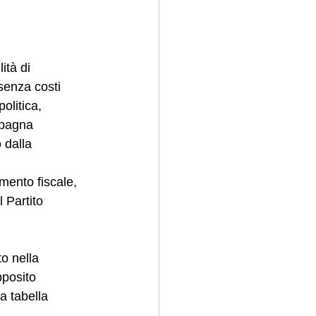
ità di 
senza costi 
olitica, 
ampagna 
o dalla 
mento fiscale, 
 Partito 
to nella 
pposito 
a tabella 