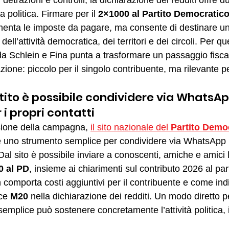
etrazioni e controlli, la dichiarazione dei redditi offre 
 politica. Firmare per il 
2×1000 al Partito Democratic
menta le imposte da pagare, ma consente di destinare u
dell’attività democratica, dei territori e dei circoli. Per que
a Schlein e Fina punta a trasformare un passaggio fiscal
zione: piccolo per il singolo contribuente, ma rilevante per
rtito è possibile condividere via WhatsAp
i propri contatti
fusione della campagna, 
il sito nazionale del 
Partito Demo
ne uno strumento semplice per condividere via WhatsApp
. Dal sito è possibile inviare a conoscenti, amiche e amici 
0 al PD
, insieme ai chiarimenti sul contributo 2026 al par
comporta costi aggiuntivi per il contribuente e come ind
ce 
M20
 nella dichiarazione dei redditi. Un modo diretto p
mplice può sostenere concretamente l’attività politica, i t