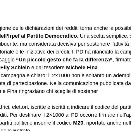
ione delle dichiarazioni dei redditi torna anche la possibil
ell’Irpef al Partito Democratico
. Una scelta semplice, 
ribuente, ma considerata decisiva per sostenere l’attività p
toriale e le iniziative dei circoli. Il PD ha rilanciato la c
saggio 
“Un piccolo gesto che fa la differenza”
, firmat
 
Elly Schlein
 e dal tesoriere 
Michele Fina
.
lla campagna è chiaro: il 2×1000 non è soltanto un adempi
a di partecipazione. Nella comunicazione pubblicata dal
 e Fina ringraziano chi sceglie di sostener
rici, elettori, iscritte e iscritti a indicare il codice del parti
diti. Per destinare il 2×1000 al PD occorre firmare nell’a
rtiti politici e inserire il codice 
M20
, riportato anche nell
 delle Entrate.