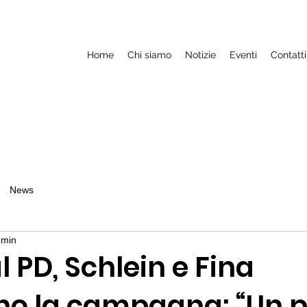
Home
Chi siamo
Notizie
Eventi
Contatti
News
 min
l PD, Schlein e Fina
ano la campagna: “Un p